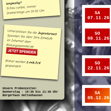
langweilig?
Schau vorbei, immer
Donnerstags um 19:30 Uhr
SA
07.11.26
Unterstützen Sie die
SO
Jugendarbeit
Spenden Sie über Ihre Einkäufe
08.11.26
im Internet über
Bildungsspender.de
Bisher wurden
2.448,51€
SO
gespendet!
22.11.26
Unsere Probenzeiten:
Donnerstag - 19:30 bis 21:30 Uhr
SA
Bürgerhaus Dettenhausen
05.12.26