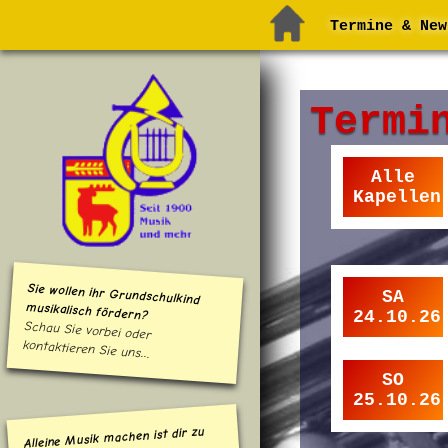
Termine & New
Termi
Alle
Kapellen
Sie wollen ihr Grundschulkind
SA
musikalisch fördern?
24.10.26
Schau Sie vorbei oder
kontaktieren Sie uns...
SO
25.10.26
Alleine Musik machen ist dir zu